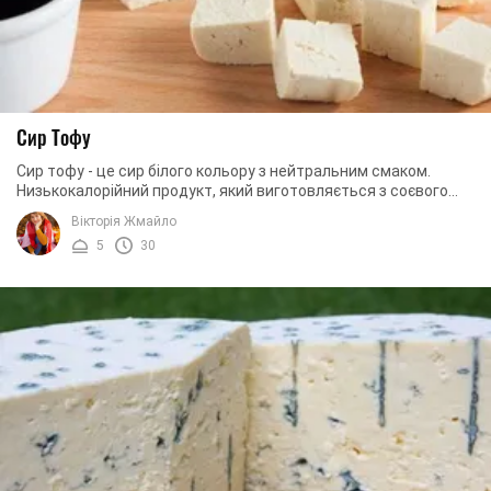
Сир Тофу
Сир тофу - це сир білого кольору з нейтральним смаком.
Низькокалорійний продукт, який виготовляється з соєвого
молока, і є улюбленим продуктом ...
Вікторія Жмайло
5
30