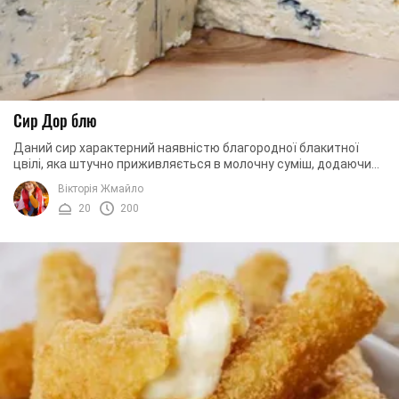
Сир Дор блю
Даний сир характерний наявністю благородної блакитної
цвілі, яка штучно приживляється в молочну суміш, додаючи
при цьому закваску і ферменти. Сир Дор ...
Вікторія Жмайло
20
200