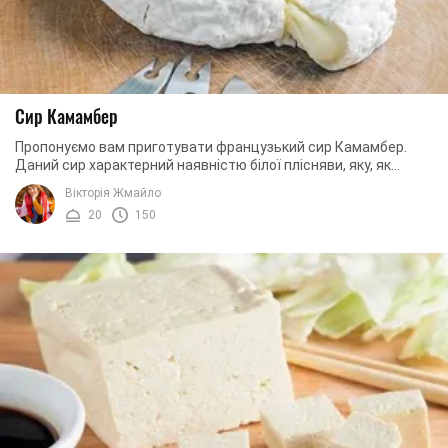
Сир Камамбер
Пропонуємо вам приготувати французький сир Камамбер.
Даний сир характерний наявністю білої плісняви, яку, як
правило, не дуже видно на самому сирі, ...
Вікторія Жмайло
20
150