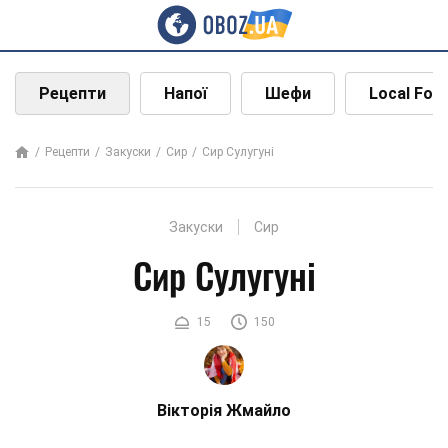
Рецепти
Напої
Шефи
Local Foo
Рецепти
Закуски
Сир
Сир Сулугуні
Закуски
Сир
Сир Сулугуні
15
150
Вікторія Жмайло