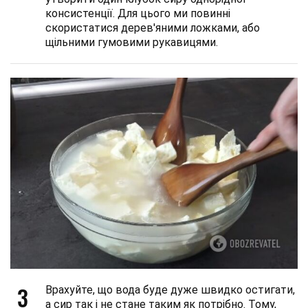
консистенції. Для цього ми повинні
скористатися дерев'яними ложками, або
щільними гумовими рукавицями.
3
Врахуйте, що вода буде дуже швидко остигати,
а сир так і не стане таким як потрібно. Тому,