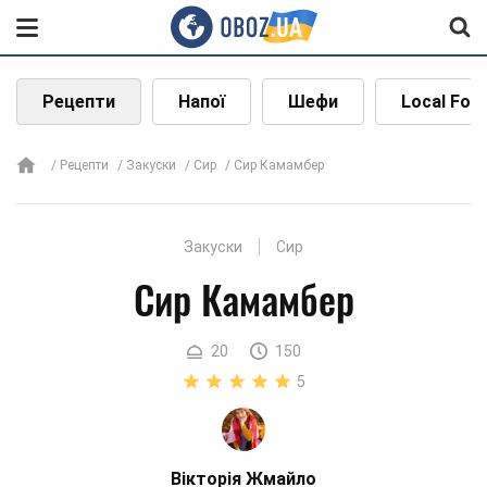
Рецепти
Напої
Шефи
Local Foo
Рецепти
Закуски
Сир
Сир Камамбер
Закуски
Сир
Сир Камамбер
20
150
5
Вікторія Жмайло