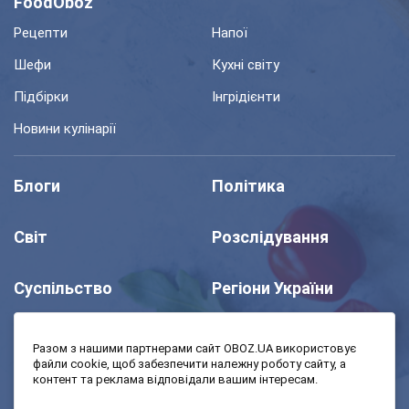
FoodOboz
Рецепти
Напої
Шефи
Кухні світу
Підбірки
Інгрідієнти
Новини кулінарії
Блоги
Політика
Світ
Розслідування
Суспільство
Регіони України
Шоу
Спорт
Разом з нашими партнерами сайт OBOZ.UA використовує
файли cookie, щоб забезпечити належну роботу сайту, а
контент та реклама відповідали вашим інтересам.
Моя школа
Авто