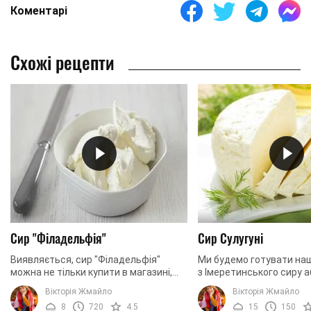
Коментарі
Схожі рецепти
Сир "Філадельфія"
Сир Сулугуні
Виявляється, сир "Філадельфія"
Ми будемо готувати наш
можна не тільки купити в магазині,
з Імеретинського сиру 
але ще і приготувати самостійно в
словами, з бринзи. При
Вікторія Жмайло
Вікторія Жмайло
домашніх умовах. Рецепт досить
Сулугуні з даного сиру 
8
720
4.5
15
150
простий, але на ...
великих ...