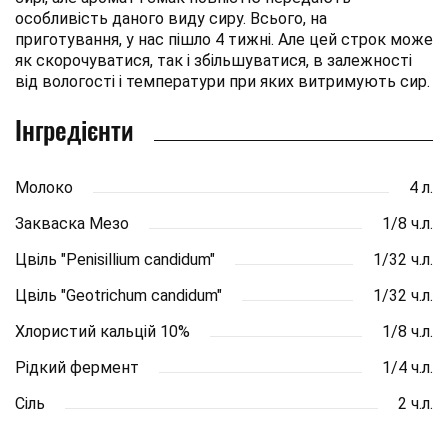
особливість даного виду сиру. Всього, на
приготування, у нас пішло 4 тижні. Але цей строк може
як скорочуватися, так і збільшуватися, в залежності
від вологості і температури при яких витримують сир.
Інгредієнти
Молоко
4 л.
Закваска Мезо
1/8 ч.л.
Цвіль "Penisillium candidum"
1/32 ч.л.
Цвіль "Geotrichum candidum"
1/32 ч.л.
Хлористий кальцій 10%
1/8 ч.л.
Рідкий фермент
1/4 ч.л.
Сіль
2 ч.л.