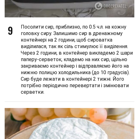
9
Посолити сир, приблизно, по 0.5 ч.л. на кожну
головку сиру. Залишимо сир в дренажному
контейнері на 2 години, щоб сироватка
виділилася, так як сіль стимулює її виділення.
Через 2 години, в контейнер викладемо 2 шари
паперу-серветок, кладемо на них сир, щільно
закриваємо контейнер і відправляємо його на
нижню полицю холодильника (до 10 градусів).
Сир буде лежати в контейнері 2 тижні. Його
потрібно періодично перевертати і змінювати
серветки.