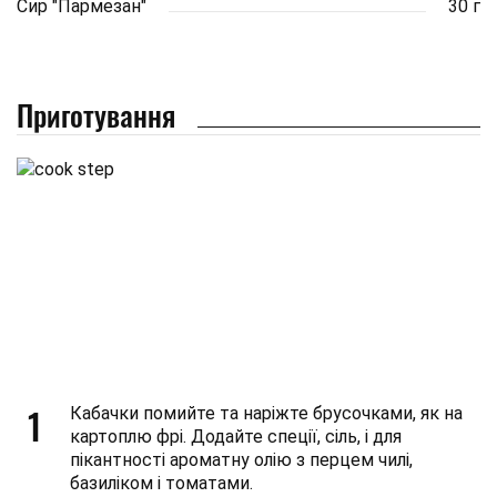
Сир "Пармезан"
30 г
Приготування
1
Кабачки помийте та наріжте брусочками, як на
картоплю фрі. Додайте спеції, сіль, і для
пікантності ароматну олію з перцем чилі,
базиліком і томатами.