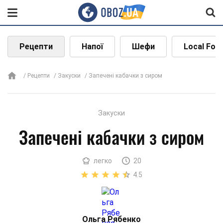
Рецепти
Напої
Шефи
Local Foo
Рецепти
Закуски
Запечені кабачки з сиром
Закуски
Запечені кабачки з сиром
легко
20
4.5
Ольга Рябенко