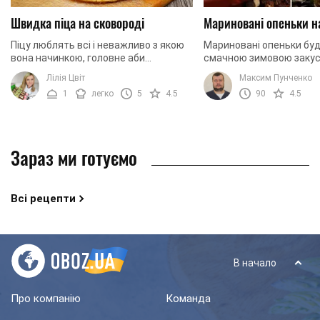
Швидка піца на сковороді
Мариновані опеньки н
Піцу люблять всі і неважливо з якою
Мариновані опеньки бу
вона начинкою, головне аби
смачною зимовою закус
побільше. В такому випадку, що може
приготуємо їх разом!
Лілія Цвіт
Максим Пунченко
бути краще, ніж приготувати її
1
легко
5
4.5
90
4.5
самостійно з ...
Зараз ми готуємо
Всі рецепти
В начало
Про компанію
Команда