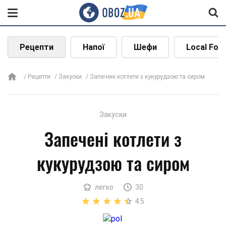
Рецепти
Напої
Шефи
Local Foo
Рецепти
Закуски
Запечені котлети з кукурудзою та сиром
Закуски
Запечені котлети з
кукурудзою та сиром
легко
30
4.5