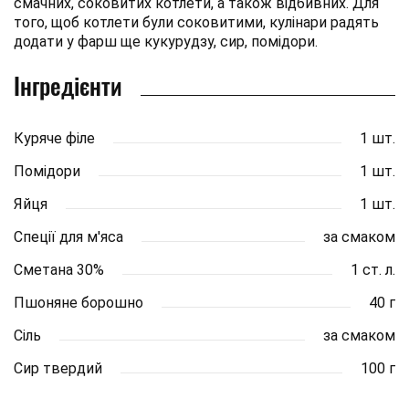
смачних, соковитих котлети, а також відбивних. Для
того, щоб котлети були соковитими, кулінари радять
додати у фарш ще кукурудзу, сир, помідори.
Інгредієнти
Куряче філе
1 шт.
Помідори
1 шт.
Яйця
1 шт.
Спеції для м'яса
за смаком
Сметана 30%
1 ст. л.
Пшоняне борошно
40 г
Сіль
за смаком
Сир твердий
100 г