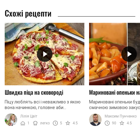
Схожі рецепти
Швидка піца на сковороді
Мариновані опеньки н
Піцу люблять всі і неважливо з якою
Мариновані опеньки бу
вона начинкою, головне аби
смачною зимовою закус
побільше. В такому випадку, що може
приготуємо їх разом!
Лілія Цвіт
Максим Пунченко
бути краще, ніж приготувати її
1
легко
5
4.5
90
4.5
самостійно з ...