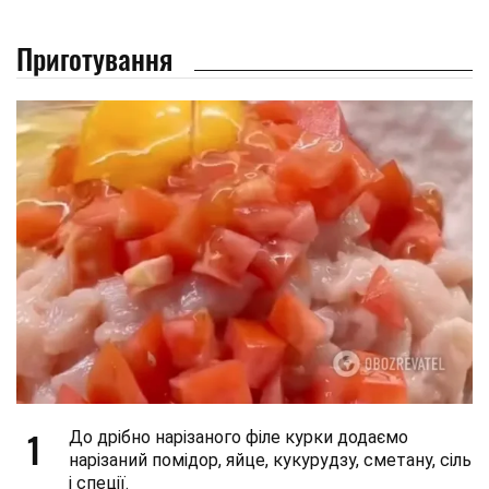
Приготування
1
До дрібно нарізаного філе курки додаємо
нарізаний помідор, яйце, кукурудзу, сметану, сіль
і спеції.