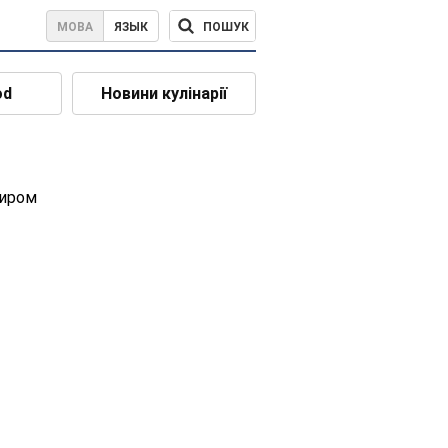
ПОШУК
МОВА
ЯЗЫК
od
Новини кулінарії