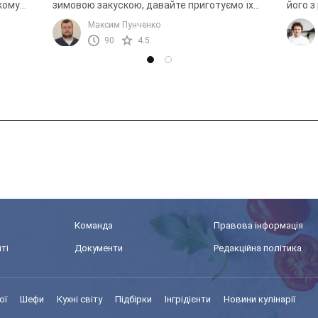
кому
зимовою закускою, давайте приготуємо їх
його з
разом!
роблят
Максим Пунченко
мінерал
90
4.5
Команда
Правова інформація
ті
Документи
Редакційна політика
ої
Шефи
Кухні світу
Підбірки
Інгрідієнти
Новини кулінарії