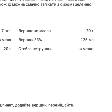
кож їх можна смачно запікати з сиром і зеленню!
-7 шт.
Вершкове масло
20 г
жменя
Вершки 33%
125 мл
20 г
Стебла петрушки
жменю
 шпинат, додайте вершки, перемішайте.