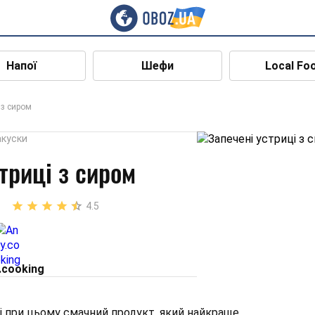
Напої
Шефи
Local Fo
 з сиром
акуски
триці з сиром
4.5
.cooking
 і при цьому смачний продукт, який найкраще