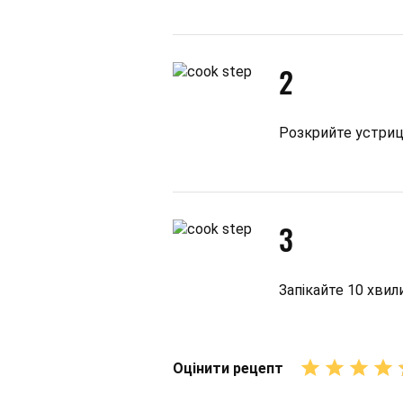
2
Розкрийте устриці
3
Запікайте 10 хвил
Оцінити рецепт