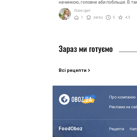
начинкою, головне аби побільше. В та
випадку, що може бути краще, ніж
Лілія Цвіт
приготувати її самостійно з ...
1
легко
5
4.5
Зараз ми готуємо
Всі рецепти
Про компанію
Реклама на сай
FoodOboz
Рецепти
Нап