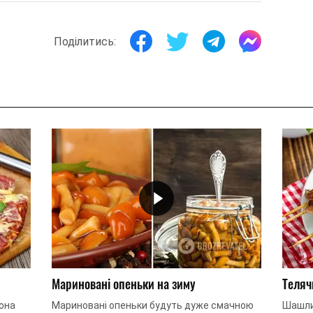
Поділитись:
Мариновані опеньки на зиму
Теляч
вона
Мариновані опеньки будуть дуже смачною
Шашлик