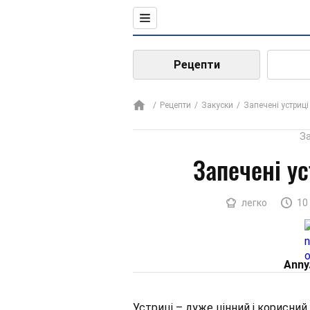
Рецепти
Рецепти
Закуски
Запечені устриці
З
Запечені ус
легко
10
Аnny
Устриці – дуже цінний і корисний