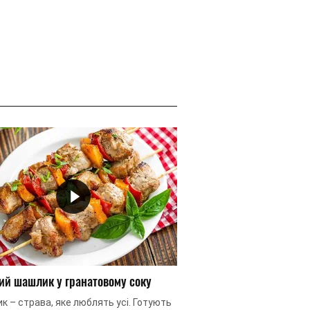
ий шашлик у гранатовому соку
Картопляні чипси
 – страва, яке люблять усі. Готують
Перегляд улюбленого фі