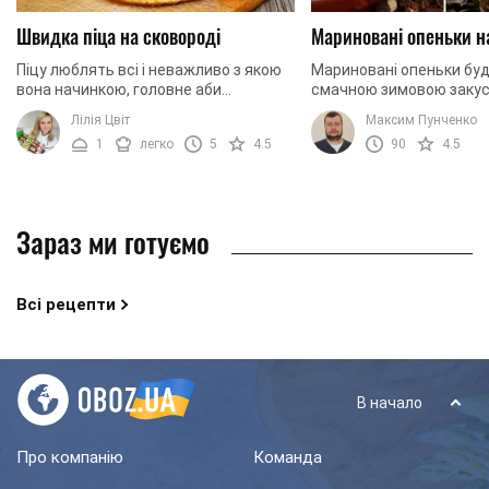
Швидка піца на сковороді
Мариновані опеньки н
Піцу люблять всі і неважливо з якою
Мариновані опеньки бу
вона начинкою, головне аби
смачною зимовою закус
побільше. В такому випадку, що може
приготуємо їх разом!
Лілія Цвіт
Максим Пунченко
бути краще, ніж приготувати її
1
легко
5
4.5
90
4.5
самостійно з ...
Зараз ми готуємо
Всі рецепти
В начало
Про компанію
Команда