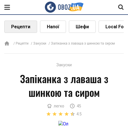
Рецепти
Напої
Шефи
Local Foo
Рецепти
Закуски
Запіканка з лаваша з шинкою та сиром
Закуски
Запіканка з лаваша з
шинкою та сиром
легко
45
4.5