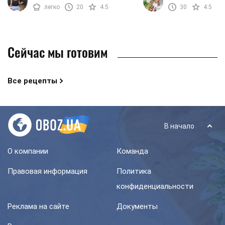
приготовление - простейшие,
является хрустящее ко
легко
20
4.5
30
4.5
поэтому выпечка не занимает много
печенье, которое готовит
...
Сейчас мы готовим
Все рецепты
В начало
О компании
Команда
Правовая информация
Политика
конфиденциальности
Реклама на сайте
Документы