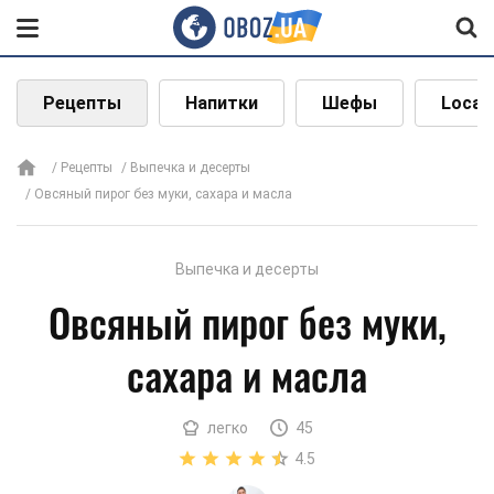
Рецепты
Напитки
Шефы
Local
Рецепты
Выпечка и десерты
Овсяный пирог без муки, сахара и масла
Выпечка и десерты
Овсяный пирог без муки,
сахара и масла
легко
45
4.5