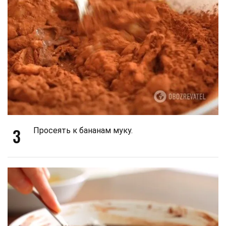
3
Просеять к бананам муку.