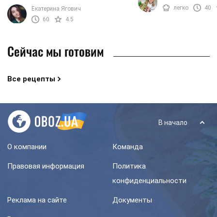
Он готовится без яиц, 
праздничного стола, выбирайте
легко
40
Екатерина Ягович
масла и молочной ...
вишневый пирог. Ведь он в меру
60
4.5
сладкий и очень просто ...
Сейчас мы готовим
Все рецепты
В начало
О компании
Команда
Правовая информация
Политика
конфиденциальности
Реклама на сайте
Документы