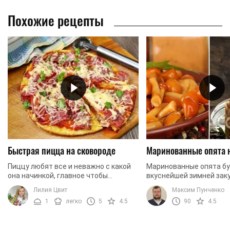
Похожие рецепты
Быстрая пицца на сковороде
Маринованные опята 
Пиццу любят все и неважно с какой
Маринованные опята б
она начинкой, главное чтобы
вкуснейшей зимней заку
побольше. В таком случае, что может
давайте приготовим их 
Лилия Цвит
Максим Пунченко
быть лучше, чем приготовить ее
1
легко
5
4.5
90
4.5
самостоятельно из ...