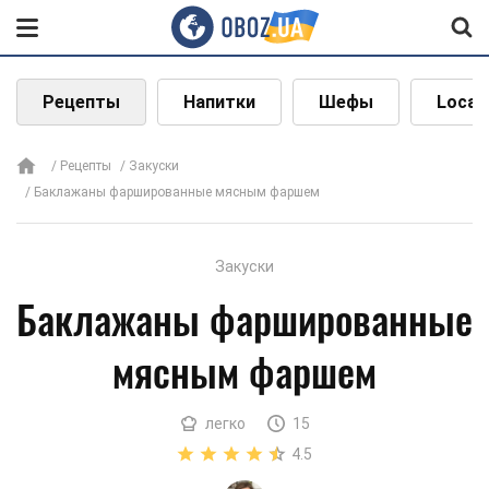
Рецепты
Напитки
Шефы
Local
Рецепты
Закуски
Баклажаны фаршированные мясным фаршем
Закуски
Баклажаны фаршированные
мясным фаршем
легко
15
4.5