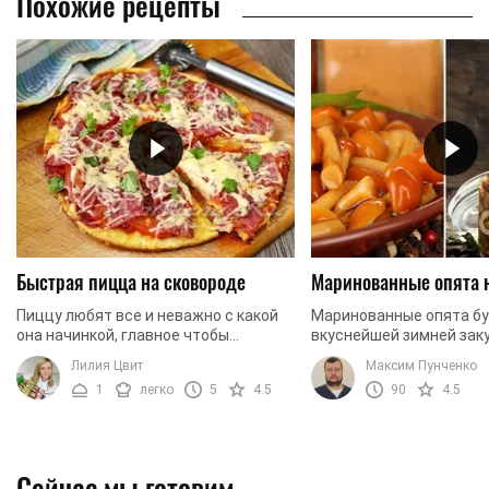
Похожие рецепты
Быстрая пицца на сковороде
Маринованные опята 
Пиццу любят все и неважно с какой
Маринованные опята б
она начинкой, главное чтобы
вкуснейшей зимней заку
побольше. В таком случае, что может
давайте приготовим их 
Лилия Цвит
Максим Пунченко
быть лучше, чем приготовить ее
1
легко
5
4.5
90
4.5
самостоятельно из ...
Сейчас мы готовим