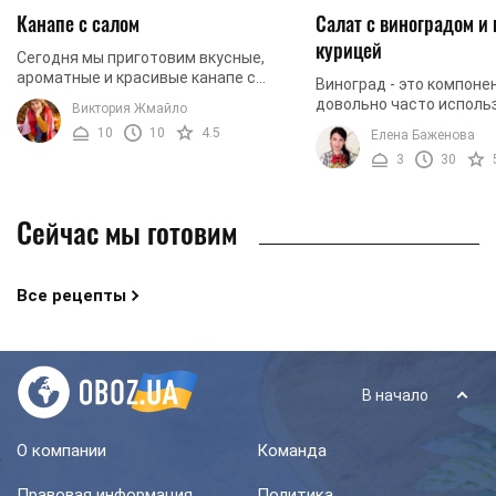
Канапе с салом
Салат с виноградом и
курицей
Сегодня мы приготовим вкусные,
ароматные и красивые канапе с
Виноград - это компоне
салом. Закуска очень легкая в
довольно часто исполь
Виктория Жмайло
приготовлении, поэтому ее сможет
приготовления тортов, 
10
10
4.5
Елена Баженова
создать не то, что ...
пирожных и других десе
3
30
придает блюдам ...
Сейчас мы готовим
Все рецепты
В начало
О компании
Команда
Правовая информация
Политика