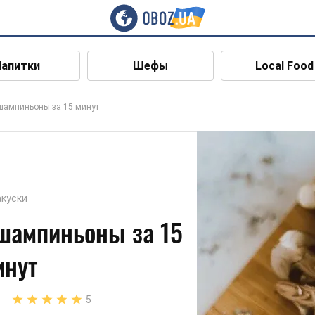
Напитки
Шефы
Local Food
ампиньоны за 15 минут
акуски
шампиньоны за 15
инут
5