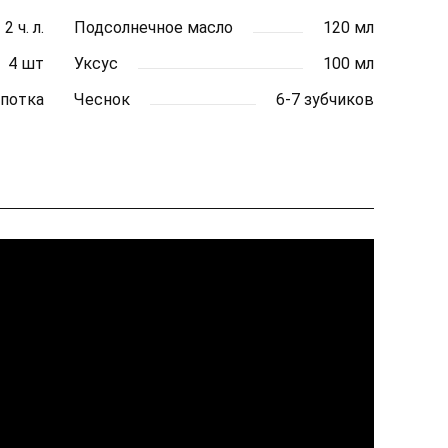
2 ч. л.
Подсолнечное масло
120 мл
4 шт
Уксус
100 мл
потка
Чеснок
6-7 зубчиков