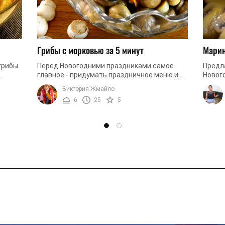
Грибы с морковью за 5 минут
Марин
грибы
Перед Новогодними праздниками самое
Предл
главное - придумать праздничное меню и
Новог
успеть все приготовить за один день.
хорош
Виктория Жмайло
 ...
Поэтому, специально для вас мы ...
с горч
6
25
5