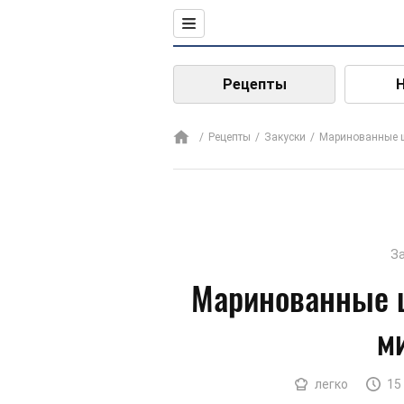
Рецепты
Рецепты
Закуски
Маринованные ш
З
Маринованные 
м
легко
15