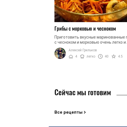
Грибы с морковью и чесноком
Приготовить вкусные маринованные 
с чесноком и морковью очень легко и
просто. Специально для вас мы
Алексей Грильков
подготовили простой и вкусный рецепт
4
легко
40
4.5
Сейчас мы готовим
Все рецепты