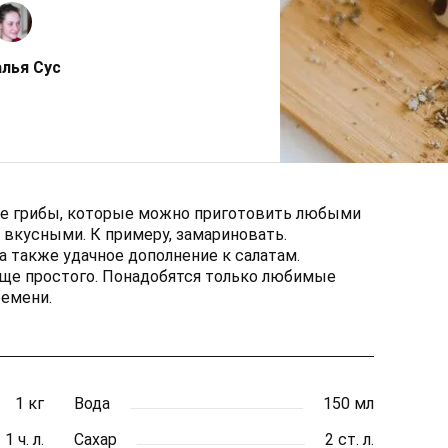
лья Сус
е грибы, которые можно приготовить любыми
 вкусными. К примеру, замариновать.
 а также удачное дополнение к салатам.
ще простого. Понадобятся только любимые
ремени.
1 кг
Вода
150 мл
1 ч. л.
Сахар
2 ст. л.