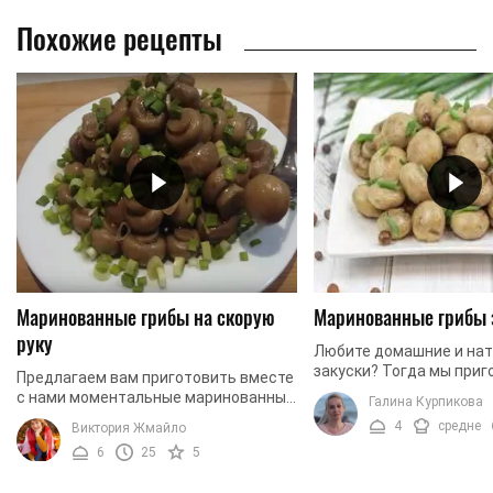
Похожие рецепты
Маринованные грибы на скорую
Маринованные грибы з
руку
Любите домашние и на
закуски? Тогда мы приг
Предлагаем вам приготовить вместе
специально для вас не
с нами моментальные маринованные
Галина Курпикова
простой и быстрый рец
грибы в домашних условия. Перед
4
средне
Виктория Жмайло
маринованных грибов.
Новым годом самое время
6
25
5
приготовить вкусную ...