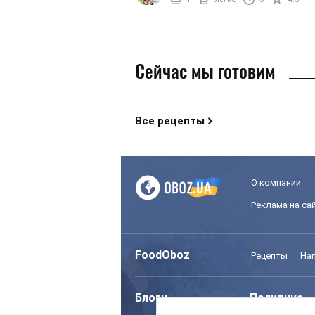
Сейчас мы готовим
Все рецепты
О компании
Реклама на са
FoodOboz
Рецепты
На
Блоги
Политика