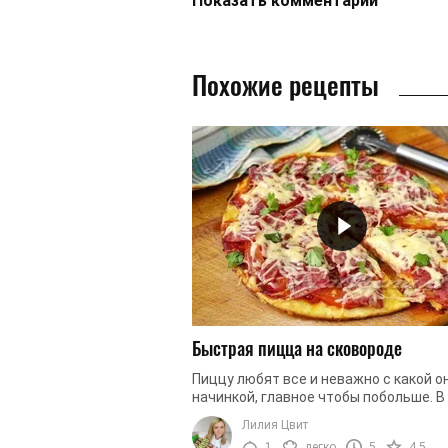
Показать
комментарии
Похожие рецепты
Быстрая пицца на сковороде
Пиццу любят все и неважно с какой о
начинкой, главное чтобы побольше. В
случае, что может быть лучше, чем
Лилия Цвит
приготовить ее самостоятельно из ...
1
легко
5
4.5