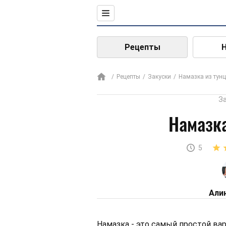
Рецепты
Рецепты
Закуски
Намазка из тун
З
Намазка
5
Али
Намазка - это самый простой вар