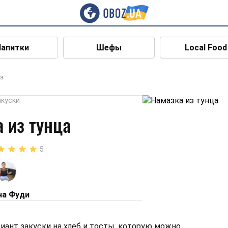
Напитки
Шефы
Local Food
ца
акуски
 из тунца
5
на Фуди
иант закуски на хлеб и тосты, которую можно