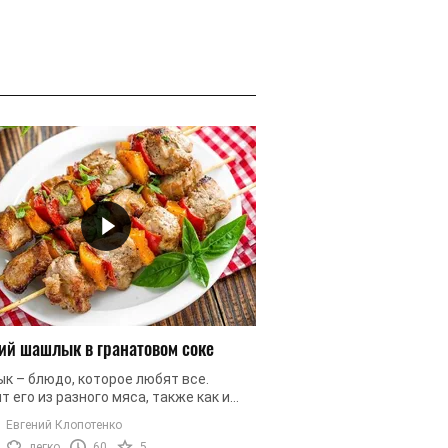
ий шашлык в гранатовом соке
Картофельные чипсы
к – блюдо, которое любят все.
Просмотр любимого фи
т его из разного мяса, также как и
посиделки с друзьями 
ады для него делают абсолютно
представить без такого
Евгений Клопотенко
Татьяна Литвинова
: из кефира, соков, минеральной ...
чипсы. Но в то время, ко
легко
60
5
1
легко