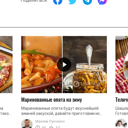
Поделиться:
Маринованные опята на зиму
Теляч
на
Маринованные опята будут вкуснейшей
Шашлы
 таком
зимней закуской, давайте приготовим их
Готовя
вместе!
марин
Максим Пунченко
разные
90
4.5