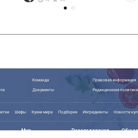
Команда
Правовая информация
йте
Документы
Редакционная политика
питки
Шефы
Кухни мира
Подборки
Ингредиенты
Новости кул
Мир
Расследования
Общес