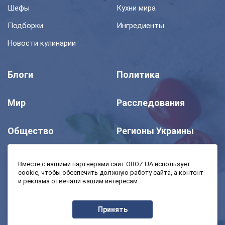
Шефы
Кухни мира
Подборки
Ингредиенты
Новости кулинарии
Блоги
Политика
Мир
Расследования
Общество
Регионы Украины
Шоу
Спорт
Вместе с нашими партнерами сайт OBOZ.UA использует
cookie, чтобы обеспечить должную работу сайта, а контент
и реклама отвечали вашим интересам.
Моя школа
Авто
Принять
MedOboz
Экономика