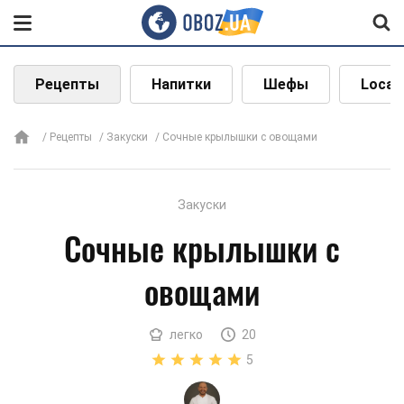
Рецепты
Напитки
Шефы
Local
Рецепты
Закуски
Сочные крылышки с овощами
Закуски
Сочные крылышки с
овощами
легко
20
5