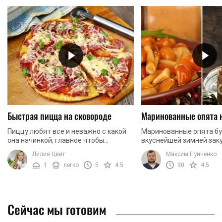
Быстрая пицца на сковороде
Маринованные опята 
Пиццу любят все и неважно с какой
Маринованные опята б
она начинкой, главное чтобы
вкуснейшей зимней заку
побольше. В таком случае, что может
давайте приготовим их 
Лилия Цвит
Максим Пунченко
быть лучше, чем приготовить ее
1
легко
5
4.5
90
4.5
самостоятельно из ...
Сейчас мы готовим