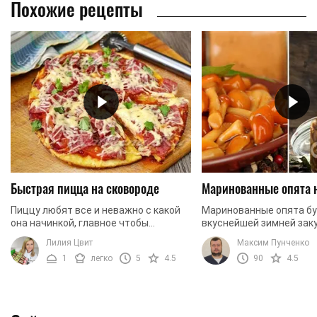
Похожие рецепты
Быстрая пицца на сковороде
Маринованные опята 
Пиццу любят все и неважно с какой
Маринованные опята б
она начинкой, главное чтобы
вкуснейшей зимней заку
побольше. В таком случае, что может
давайте приготовим их 
Лилия Цвит
Максим Пунченко
быть лучше, чем приготовить ее
1
легко
5
4.5
90
4.5
самостоятельно из ...