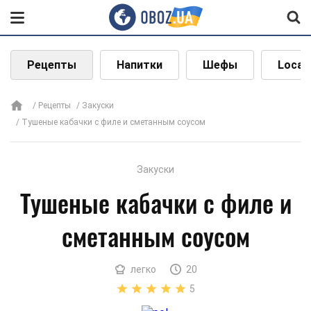
Рецепты
Напитки
Шефы
Local
Рецепты
Закуски
Тушеные кабачки с филе и сметанным соусом
Закуски
Тушеные кабачки с филе и
сметанным соусом
легко
20
5