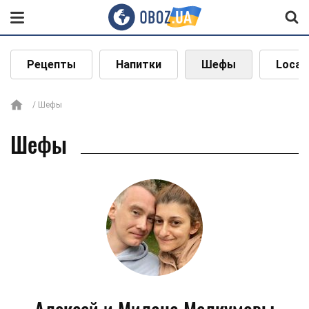
Рецепты
Напитки
Шефы
Local
Шефы
Шефы