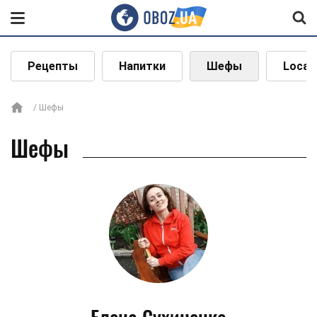
Рецепты
Напитки
Шефы
Local
Шефы
Шефы