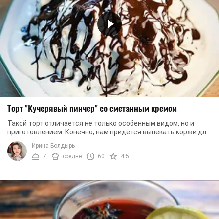
Торт "Кучерявый пинчер" со сметанным кремом
Такой торт отличается не только особенным видом, но и
приготовлением. Конечно, нам придется выпекать коржи для
этого красавца. Но большую их часть, ...
Ирина Болдырь
7
средне
60
4.5