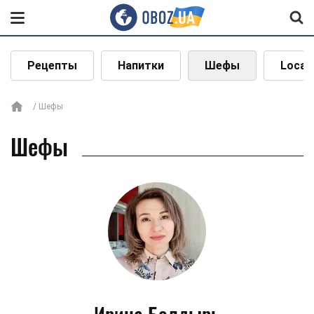
Рецепты
Напитки
Шефы
Local
Шефы
Шефы