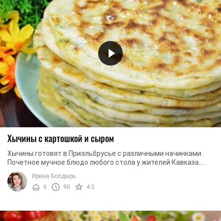
Хычины с картошкой и сыром
Хычины готовят в Приэльбрусье с различными начинками.
Почетное мучное блюдо любого стола у жителей Кавказа.
Подают горячими, смазав растопленным ...
Ирина Болдырь
6
90
4.5