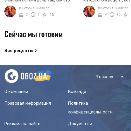
знойный летний день так, как это
интересный рецепт, ко
сделает квас. На сегодняшний день
многих других рецепто
Виктория Жмайло
Виктория Жмайло
существует множество рецептов
кваса отличается необ
5
6
4.5
4
30
кваса. Этот ...
способом приготовления.
Сейчас мы готовим
Все рецепты
В начало
О компании
Команда
Правовая информация
Политика
конфиденциальности
Реклама на сайте
Документы