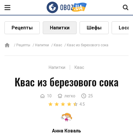
Рецепты
Напитки
Шефы
Local
Рецепты
Напитки
Квас
Квас из березового сока
Напитки
Квас
Квас из березового сока
10
легко
25
4.5
Анна Коваль