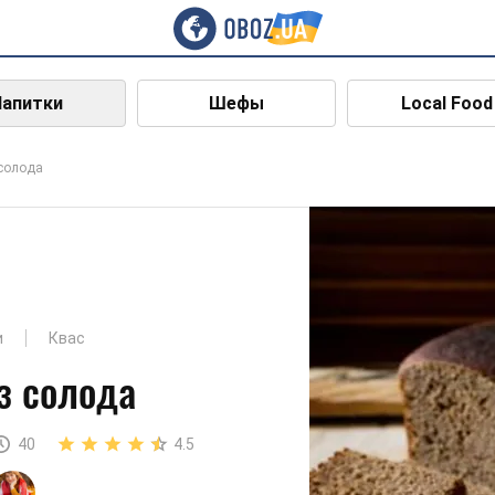
Напитки
Шефы
Local Food
 солода
и
Квас
з солода
40
4.5