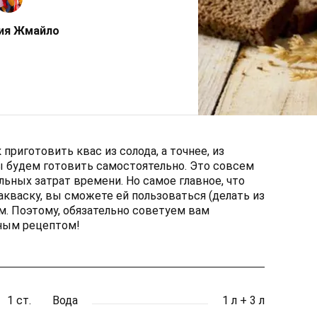
ия Жмайло
приготовить квас из солода, а точнее, из
ы будем готовить самостоятельно. Это совсем
льных затрат времени. Но самое главное, что
кваску, вы сможете ей пользоваться (делать из
ум. Поэтому, обязательно советуем вам
ным рецептом!
1 ст.
Вода
1 л + 3 л