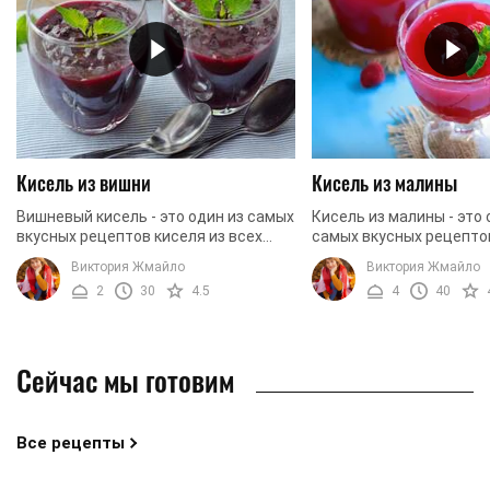
Кисель из вишни
Кисель из малины
Вишневый кисель - это один из самых
Кисель из малины - это 
вкусных рецептов киселя из всех
самых вкусных рецептов
существующих. Безусловно, кисель
которые вы сможете на
Виктория Жмайло
Виктория Жмайло
можно приготовить из любых ягод,
Малиновый кисель - это
2
30
4.5
4
40
также кисель ...
потрясающий десерт с в
Сейчас мы готовим
Все рецепты