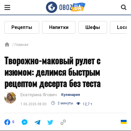
Рецепты
Напитки
Шефы
Local
Главная
Творожно-маковый рулет с
изюмом: делимся быстрым
рецептом десерта без теста
Екатерина Ягович
Кулинария
2 минуты
1.06.2026 08:00
12,7 т.
0