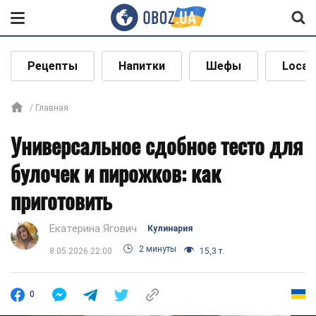
Рецепты
Напитки
Шефы
Local
Главная
Универсальное сдобное тесто для
булочек и пирожков: как
приготовить
Екатерина Ягович
Кулинария
2 минуты
8.05.2026 22:00
15,3 т.
0