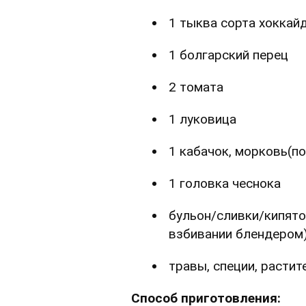
1 тыква сорта хоккай
1 болгарский перец
2 томата
1 луковица
1 кабачок, морковь(п
1 головка чеснока
бульон/сливки/кипято
взбивании блендером
травы, специи, расти
Способ приготовления: