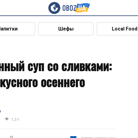
Напитки
Шефы
Local Food
ный суп со сливками:
вкусного осеннего
я
1,3 т.