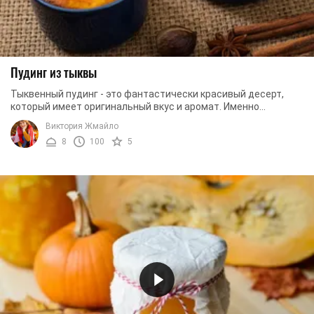
Пудинг из тыквы
Тыквенный пудинг - это фантастически красивый десерт,
который имеет оригинальный вкус и аромат. Именно
благодаря главному компоненту десерт ...
Виктория Жмайло
8
100
5