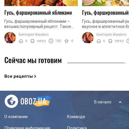
Гусь, фаршированный яблоками
Гусь, фаршированный
Гусь, фаршированный яблоками –
Гусь, фаршированный ри
весьма популярный рецепт. Такое
вкусное и аппетитное б
блюдо можно приготовить для
придется потратить вр
Виктория Жмайло
Виктория Жмайло
семейного ужина на выходных или на
приготовление данного 
6
легко
180
4
6
легко
праздник. Мясо птицы, ...
результат стоит усилий. 
Сейчас мы готовим
Все рецепты
В начало
О компании
Команда
Правовая информация
Политика