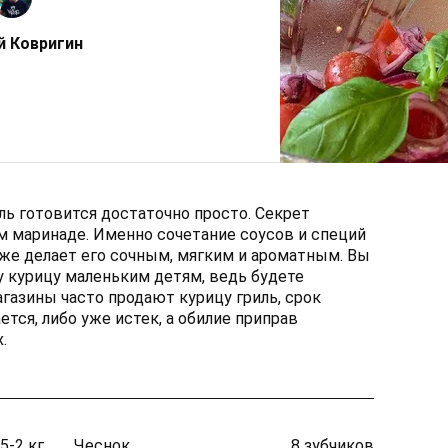
й Ковригин
ль готовится достаточно просто. Секрет
м маринаде. Именно сочетание соусов и специй
кже делает его сочным, мягким и ароматным. Вы
у курицу маленьким детям, ведь будете
газины часто продают курицу гриль, срок
ется, либо уже истек, а обилие приправ
.
,5-2 кг
Чеснок
8 зубчиков