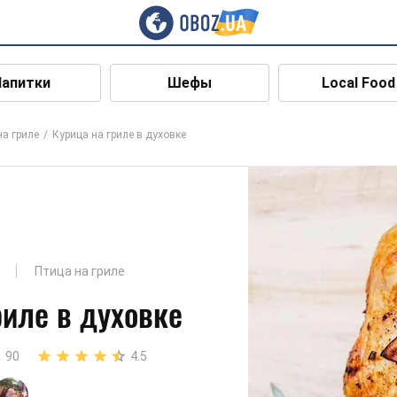
Напитки
Шефы
Local Food
на гриле
Курица на гриле в духовке
Птица на гриле
риле в духовке
90
4.5