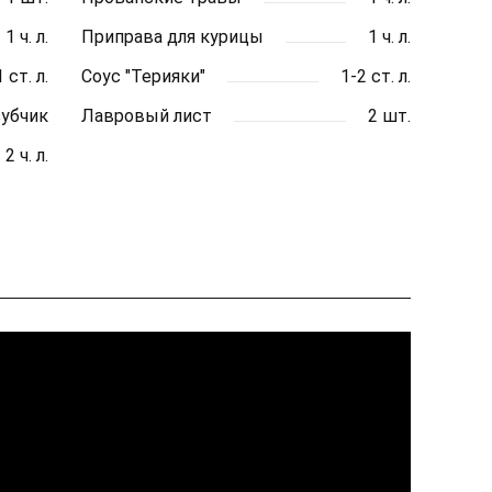
1 ч. л.
Приправа для курицы
1 ч. л.
1 ст. л.
Соус "Терияки"
1-2 ст. л.
зубчик
Лавровый лист
2 шт.
2 ч. л.