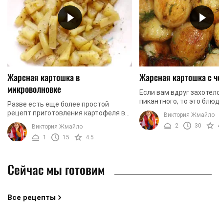
Жареная картошка в
Жареная картошка с ч
микроволновке
Если вам вдруг захотел
пикантного, то это блюдо
Разве есть еще более простой
вам нужно. Рецепт очень
рецепт приготовления картофеля в
Виктория Жмайло
доставит вам хлопот, т
домашних условиях? Это блюдо
2
30
Виктория Жмайло
будем ...
очень просто готовить, ведь самое
1
15
4.5
сложное в нем - это ...
Сейчас мы готовим
Все рецепты