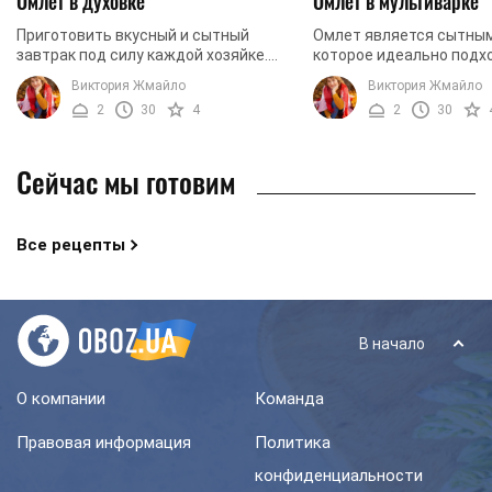
Омлет в духовке
Омлет в мультиварке
Приготовить вкусный и сытный
Омлет является сытны
завтрак под силу каждой хозяйке.
которое идеально подх
Предлагаем попробовать омлет в
завтрак. Рекомендуем 
Виктория Жмайло
Виктория Жмайло
духовке по нашему рецепту.
приготовить данное бл
2
30
4
2
30
Компоненты используются ...
мультиварке. Вам не при
Сейчас мы готовим
Все рецепты
В начало
О компании
Команда
Правовая информация
Политика
конфиденциальности