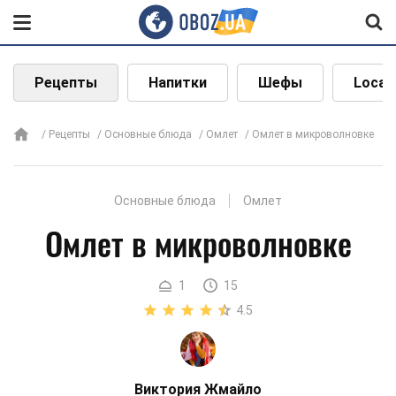
Рецепты
Напитки
Шефы
Local
Рецепты
Основные блюда
Омлет
Омлет в микроволновке
Основные блюда
Омлет
Омлет в микроволновке
1
15
4.5
Виктория Жмайло