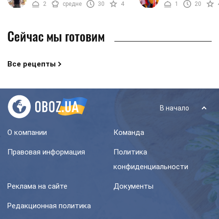
2
средне
30
4
1
20
так хочется еще поспать ...
остроты. Специи ...
Сейчас мы готовим
Все рецепты
В начало
О компании
Команда
Правовая информация
Политика
конфиденциальности
Реклама на сайте
Документы
Редакционная политика