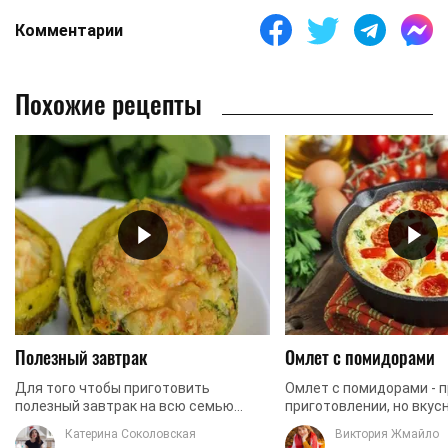
Комментарии
Похожие рецепты
Полезный завтрак
Омлет с помидорами
Для того чтобы приготовить
Омлет с помидорами - п
полезный завтрак на всю семью
приготовлении, но вкус
порой у нас не всегда хватает
завтрак. Мы рекоменду
Катерина Соколовская
Виктория Жмайло
времени. А иногда вместо завтрака
в омлет любимые специ