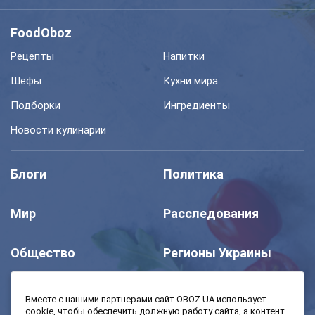
FoodOboz
Рецепты
Напитки
Шефы
Кухни мира
Подборки
Ингредиенты
Новости кулинарии
Блоги
Политика
Мир
Расследования
Общество
Регионы Украины
Шоу
Спорт
Вместе с нашими партнерами сайт OBOZ.UA использует
cookie, чтобы обеспечить должную работу сайта, а контент