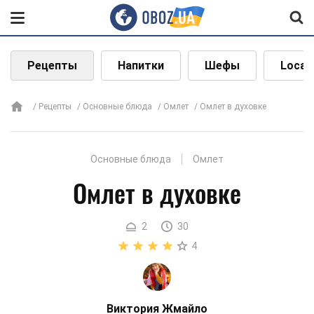
Рецепты
Напитки
Шефы
Local
Рецепты
Основные блюда
Омлет
Омлет в духовке
Основные блюда
Омлет
Омлет в духовке
2
30
4
Виктория Жмайло