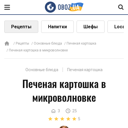
Рецепты
Напитки
Шефы
Local
Рецепты
Основные блюда
Печеная картошка
Печеная картошка в микроволновке
Основные блюда
Печеная картошка
Печеная картошка в
микроволновке
3
25
5