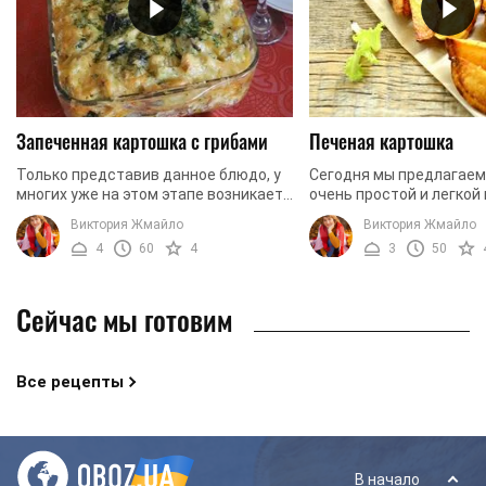
Запеченная картошка с грибами
Печеная картошка
Только представив данное блюдо, у
Сегодня мы предлагаем
многих уже на этом этапе возникает
очень простой и легкой в 
желание его попробовать. Речь идет
приготовлении печеной
Виктория Жмайло
Виктория Жмайло
о запеченной картошке с грибами под
Особый вкус и аромат 
4
60
4
3
50
сыром, ...
придадут сушеные травы:
Сейчас мы готовим
Все рецепты
В начало