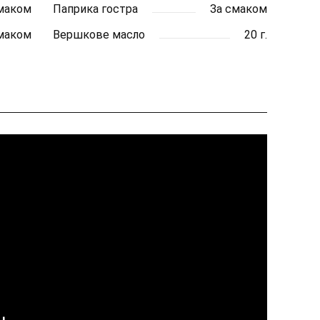
маком
Паприка гостра
За смаком
маком
Вершкове масло
20 г.