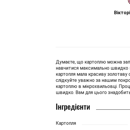
Віктор
Думаєте, що картоплю можна запі
навчитися максимально швидко г
картопля мала красиву золотаву 
слідкуйте уважно за нашим покр
картоплю в мікрохвильовці. Про
швидко. Вам для цього знадобит
Інгредієнти
Картопля