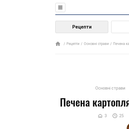
Рецепти
Рецепти
Основні страви
Печена к
Основні страви
Печена картопля
3
25