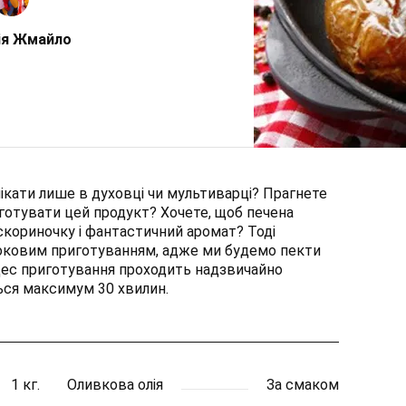
ія Жмайло
кати лише в духовці чи мультиварці? Прагнете
отувати цей продукт? Хочете, щоб печена
скориночку і фантастичний аромат? Тоді
оковим приготуванням, адже ми будемо пекти
цес приготування проходить надзвичайно
ься максимум 30 хвилин.
1 кг.
Оливкова олія
За смаком