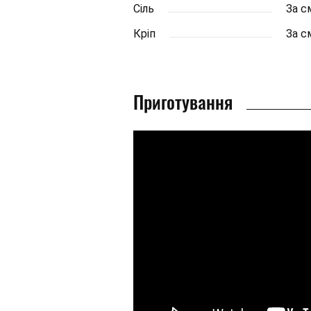
Сіль
За с
Кріп
За с
Приготування