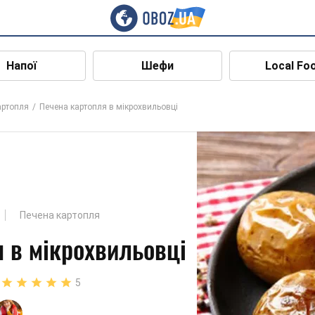
Напої
Шефи
Local Fo
артопля
Печена картопля в мікрохвильовці
Печена картопля
 в мікрохвильовці
5