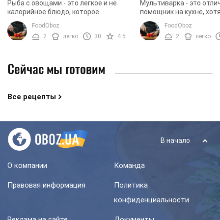
Рыба с овощами - это легкое и не
Мультиварка - это отли
калорийное блюдо, которое
помощник на кухне, хот
готовится быстро и не сложно. Самая
что может с легкостью,
FoodOboz
FoodOboz
подходящая рыба для этого блюда -
участия, приготовить в
2
легко
30
4.5
2
легко
это филе хека или ...
Конечно, нам ...
Сейчас мы готовим
Все рецепты
В начало
О компании
Команда
Правовая информация
Политика
конфиденциальности
Реклама на сайте
Документы