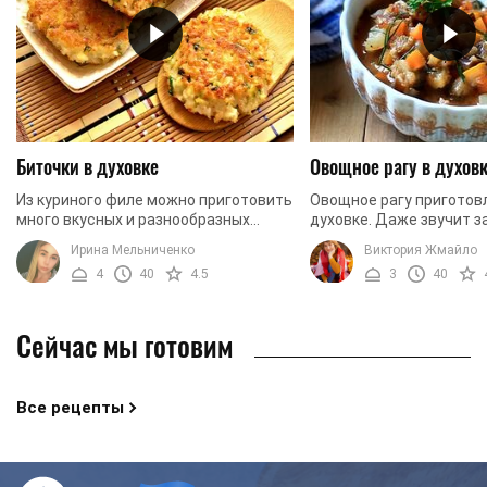
Биточки в духовке
Овощное рагу в духов
Из куриного филе можно приготовить
Овощное рагу приготов
много вкусных и разнообразных
духовке. Даже звучит з
блюд. Сегодня предлагаем вам
на вкус - просто восхит
Ирина Мельниченко
Виктория Жмайло
рецепт нежных, сочных и ароматных
Сегодня мы приготовим
4
40
4.5
3
40
биточков. Некоторые ...
рагу в горшочках, ...
Сейчас мы готовим
Все рецепты