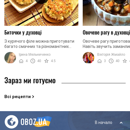
Биточки у духовці
Овочеве рагу в духовці
З курячого філе можна приготувати
Овочеве рагу приготован
багато смачних та різноманітних
Навіть звучить заманлив
страв. Сьогодні пропонуємо вам
просто чудово. Сьогодн
Ірина Мельниченко
Вікторія Жмайло
рецепт ніжних, соковитих і запашних
приготуємо овочеве раг
4
40
4.5
3
40
биточків. Дехто ...
яким ви ...
Зараз ми готуємо
Всі рецепти
В начало