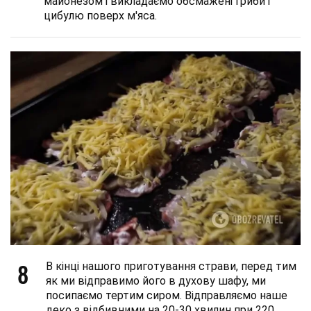
майонезом і викладаємо обсмажені гриби і
цибулю поверх м'яса.
8
В кінці нашого приготування страви, перед тим
як ми відправимо його в духову шафу, ми
посипаємо тертим сиром. Відправляємо наше
деко з відбивними на 20-30 хвилин при 220