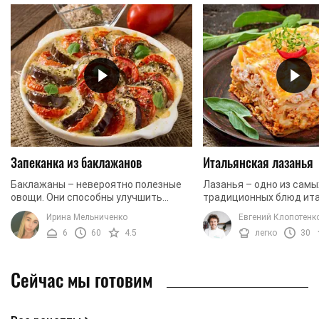
Запеканка из баклажанов
Итальянская лазанья
Баклажаны – невероятно полезные
Лазанья – одно из сам
овощи. Они способны улучшить
традиционных блюд ит
память, а также служат прекрасным
кухни. В ее основе соч
Ирина Мельниченко
Евгений Клопотенк
антиоксидантом. Кроме того,
фарш, много сыра и не
6
60
4.5
легко
30
употребление баклажанов ...
тесто. Идеальный ...
Сейчас мы готовим