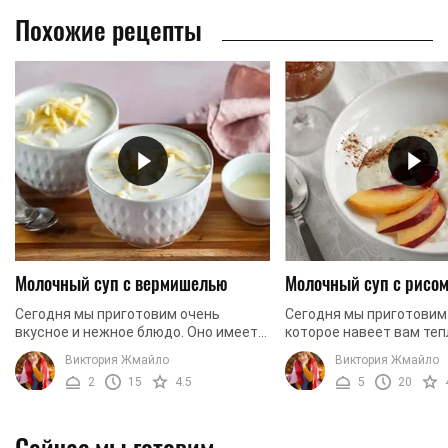
Похожие рецепты
Молочный суп с вермишелью
Молочный суп с рисо
Сегодня мы приготовим очень
Сегодня мы приготовим
вкусное и нежное блюдо. Оно имеет
которое навеет вам те
приятный аромат молока и сладкий
воспоминания из детст
Виктория Жмайло
Виктория Жмайло
вкус, знакомый нам с детства. Мы
минуты ностальгии по 
2
15
4.5
5
20
будем варить молочный ...
вернет вас во времена, к
Сейчас мы готовим