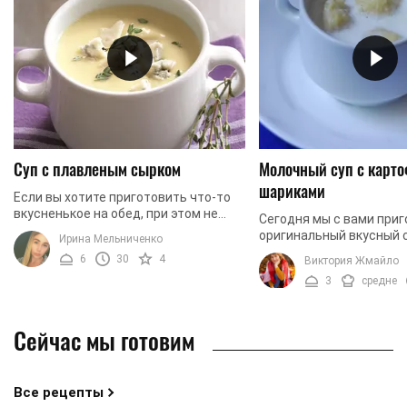
Суп с плавленым сырком
Молочный суп с карт
шариками
Если вы хотите приготовить что-то
вкусненькое на обед, при этом не
Сегодня мы с вами при
тратя много времени у плиты, можно
оригинальный вкусный с
Ирина Мельниченко
сделать суп с плавленным сырком.
будет состоять из двух 
6
30
4
Виктория Жмайло
Такой вариант ...
молочной основы и кар
3
средне
шариков. Приготовить ...
Сейчас мы готовим
Все рецепты