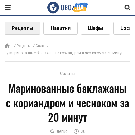
Рецепты
Напитки
Шефы
Local
Рецепты
Салаты
Маринованные баклажаны с кориандром и чесноком за 20 минут
Салаты
Маринованные баклажаны
с кориандром и чесноком за
20 минут
легко
20