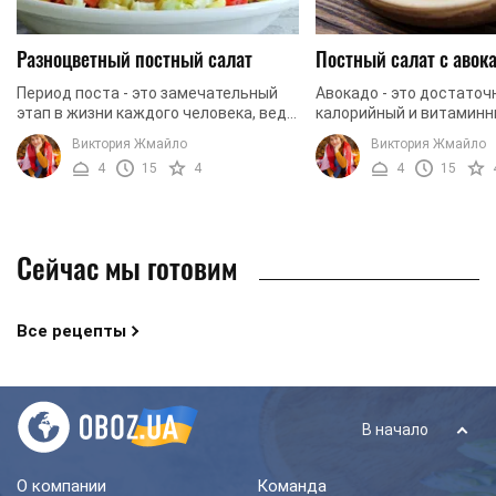
Разноцветный постный салат
Постный салат с авок
Период поста - это замечательный
Авокадо - это достаточ
этап в жизни каждого человека, ведь
калорийный и витаминн
благодаря этому мы очищаемся
Он является источнико
Виктория Жмайло
Виктория Жмайло
морально и физически. Мы
количества витаминов 
4
15
4
4
15
подготовили для вас ...
Именно поэтому авокадо 
Сейчас мы готовим
Все рецепты
В начало
О компании
Команда