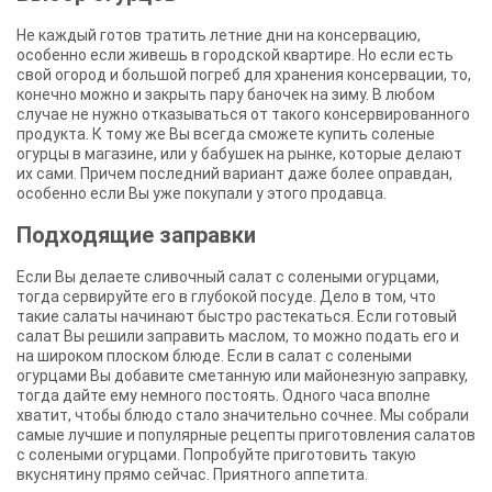
Не каждый готов тратить летние дни на консервацию,
особенно если живешь в городской квартире. Но если есть
свой огород и большой погреб для хранения консервации, то,
конечно можно и закрыть пару баночек на зиму. В любом
случае не нужно отказываться от такого консервированного
продукта. К тому же Вы всегда сможете купить соленые
огурцы в магазине, или у бабушек на рынке, которые делают
их сами. Причем последний вариант даже более оправдан,
особенно если Вы уже покупали у этого продавца.
Подходящие заправки
Если Вы делаете сливочный салат с солеными огурцами,
тогда сервируйте его в глубокой посуде. Дело в том, что
такие салаты начинают быстро растекаться. Если готовый
салат Вы решили заправить маслом, то можно подать его и
на широком плоском блюде. Если в салат с солеными
огурцами Вы добавите сметанную или майонезную заправку,
тогда дайте ему немного постоять. Одного часа вполне
хватит, чтобы блюдо стало значительно сочнее. Мы собрали
самые лучшие и популярные рецепты приготовления салатов
с солеными огурцами. Попробуйте приготовить такую
вкуснятину прямо сейчас. Приятного аппетита.