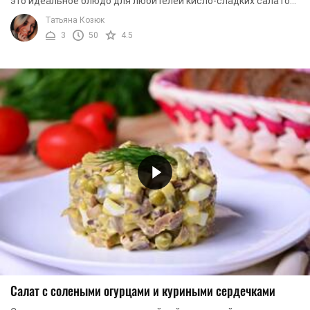
это идеальное блюдо для любителей кисло-сладких салатов
с пикантным вкусом чеснока. Готовится ...
Татьяна Козюк
3
50
4.5
Салат с солеными огурцами и куриными сердечками