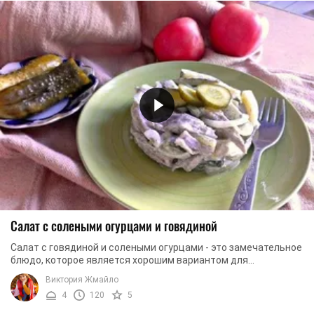
Салат с солеными огурцами и говядиной
Салат с говядиной и солеными огурцами - это замечательное
блюдо, которое является хорошим вариантом для
праздничного меню. Салат получается сытным, ...
Виктория Жмайло
4
120
5