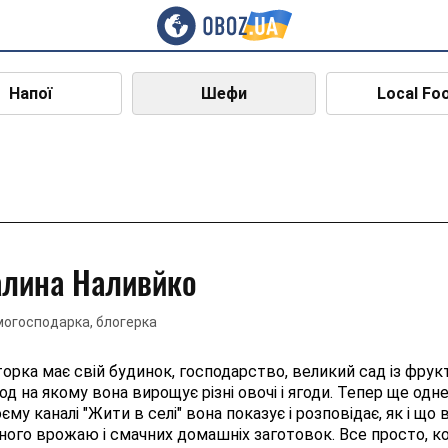
Напої
Шефи
Local Fo
алина Наливйко
огосподарка, блогерка
орка має свій будинок, господарство, великий сад із фрук
од на якому вона вирощує різні овочі і ягоди. Тепер ще одн
єму каналі "Жити в селі" вона показує і розповідає, як і щ
ного врожаю і смачних домашніх заготовок. Все просто, ко