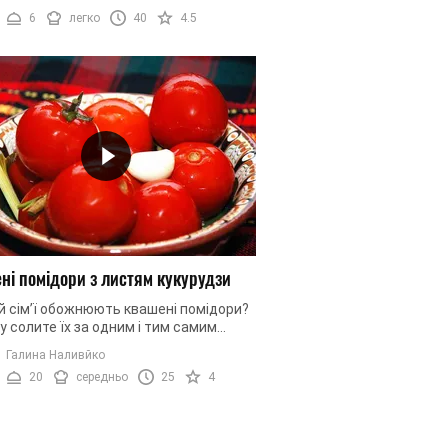
уємо вам приготувати вареники в ...
6
легко
40
4.5
ні помідори з листям кукурудзи
й сім’ї обожнюють квашені помідори?
 солите їх за одним і тим самим
том? Боїтеся експериментувати, бо
Галина Наливйко
сумніви стосовно нових ...
20
середньо
25
4