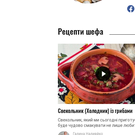
Рецепти шефа
Свекольник (Холодник) із грибами
Свекольник, який ми сьогодні приготу
буде чудово смакувати не лише люб
грибів. Від такої свіжої та поживної с
Галина Наливйко