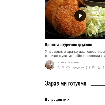
Крокети з курячою грудкою
У перекладі з французької слово «кро
означає «кусати». І дійсно, господині, 
готували цю страву, знають, що ці не
Галина Наливйко
картопляні, ...
5
середньо
35
5
Зараз ми готуємо
Всі рецепти