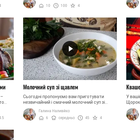
після чого змішати всі ...
пропон
4
10
100
4
ами
Молочний суп зі щавлем
Кваше
 –
Сьогодні пропонуємо вам приготувати
У ваші
то
незвичайний і смачний молочний суп зі
Щороку
ить
щавлем. Ця страва чимось нагадує зелений
рецеп
Галина Наливйко
борщ, який багато хто встиг ...
маєте 
4.5
6
середньо
45
4