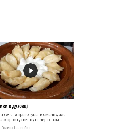
ики в духовці
и хочете приготувати смачну, але
ас просту і ситну вечерю, вам
но сподобається цей рецепт. Ми
Галина Наливйко