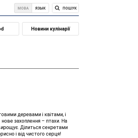
ПОШУК
МОВА
ЯЗЫК
od
Новини кулінарії
товими деревами і квітами, і
е нове захоплення – птахи. На
о вирощує. Ділиться секретами
рисно і від чистого серця!