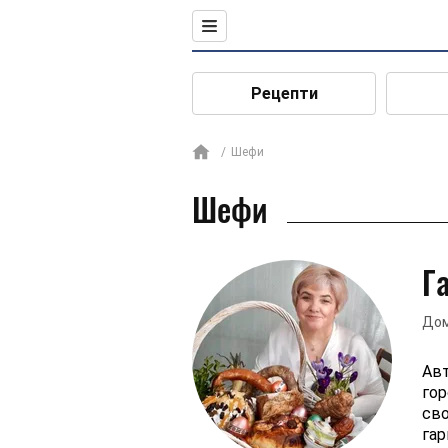
Рецепти
Шефи
Шефи
Г
Дом
Авт
гор
сво
гар