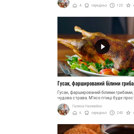
не відмовиться ніхто. ...
4
середньо
120
Гусак, фарширований білими гриб
Гусак, фарширований білими грибами,
чудова страва. М'ясо птиці буде прос
танути в роті, а аромат спецій заповн
Галина Наливйко
всю кімнату. Щоб птиця вийшла ...
6
середньо
240