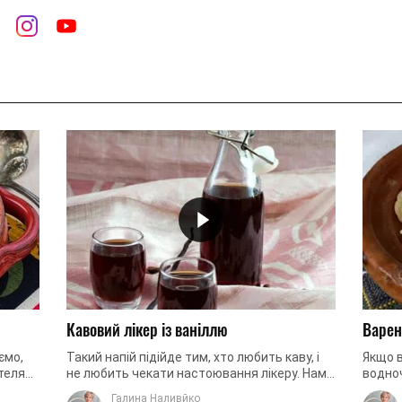
Кавовий лікер із ваніллю
Варен
ємо,
Такий напій підійде тим, хто любить каву, і
Якщо в
ителям
не любить чекати настоювання лікеру. Нам
водноч
трави
достатньо буде зварити кавовий сироп,
напев
Галина Наливйко