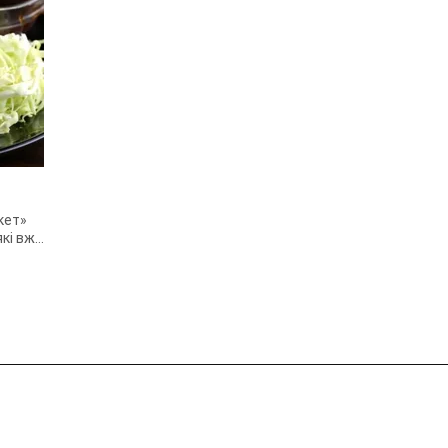
кет»
які вже
великі