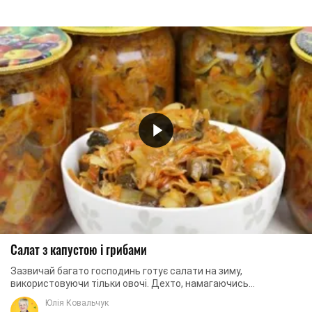
Салат з капустою і грибами
Зазвичай багато господинь готує салати на зиму,
використовуючи тільки овочі. Дехто, намагаючись
урізноманітнити закуску на холодну пору року, додає ...
Юлія Ковальчук