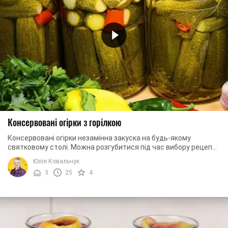
Консервовані огірки з горілкою
Консервовані огірки незамінна закуска на будь-якому
святковому столі. Можна розгубитися під час вибору рецепта
їх приготування. Сьогодні пропонуємо ...
Юлія Ковальчук
3
25
4