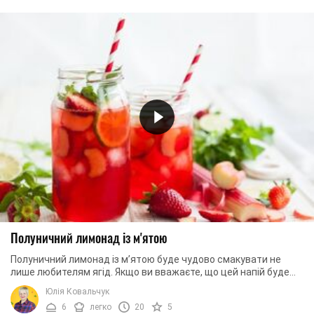
Полуничний лимонад із м'ятою
Полуничний лимонад із м’ятою буде чудово смакувати не
лише любителям ягід. Якщо ви вважаєте, що цей напій буде
солодким і зовсім не стане доречним в ...
Юлія Ковальчук
6
легко
20
5