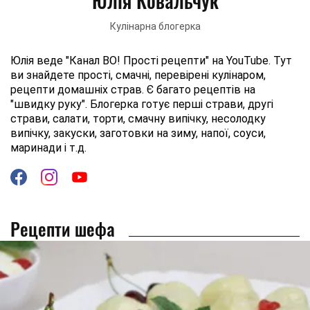
Юлія Ковальчук
Кулінарна блогерка
Юлія веде "Канал ВО! Прості рецепти" на YouTube. Тут
ви знайдете прості, смачні, перевірені кулінаром,
рецепти домашніх страв. Є багато рецептів на
"швидку руку". Блогерка готує перші страви, другі
страви, салати, торти, смачну випічку, несолодку
випічку, закуски, заготовки на зиму, напої, соуси,
маринади і т.д.
Рецепти шефа