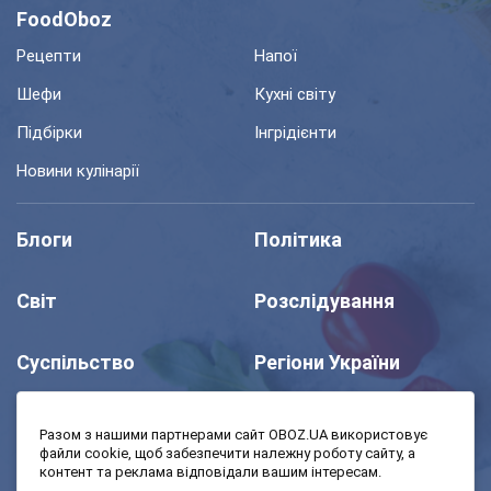
FoodOboz
Рецепти
Напої
Шефи
Кухні світу
Підбірки
Інгрідієнти
Новини кулінарії
Блоги
Політика
Світ
Розслідування
Суспільство
Регіони України
Шоу
Спорт
Разом з нашими партнерами сайт OBOZ.UA використовує
файли cookie, щоб забезпечити належну роботу сайту, а
контент та реклама відповідали вашим інтересам.
Моя школа
Авто