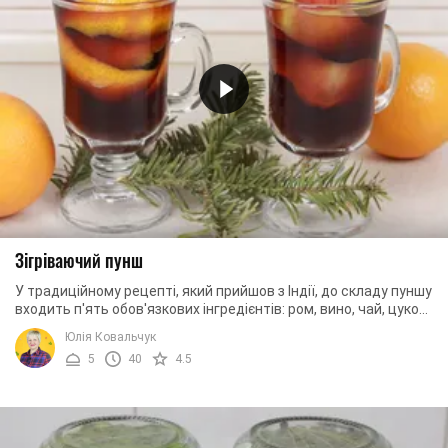
Зігріваючий пунш
У традиційному рецепті, який прийшов з Індії, до складу пуншу
входить п'ять обов'язкових інгредієнтів: ром, вино, чай, цукор,
сік, а також прянощі за ...
Юлія Ковальчук
5
40
4.5