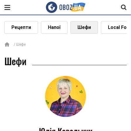
Рецепти
Напої
Шефи
Local Foo
Шефи
Шефи