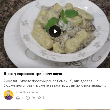
Ньокі у вершково-грибному соусі
Якщо ви шукаєте простий рецепт смачної, але достатньо
бюджетної страви, можете вважати, що ви його вже знайшли.
Ньокі, які ми пропонуємо вам ...
Юлія Ковальчук
4
40
5