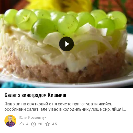
Салат з виноградом Кишмиш
Якщо ви на святковий стіл хочете приготувати якийсь
особливий салат, але у вас в холодильнику лише сир, яйця і
шматочок копченого курячого м’яса, ...
Юлія Ковальчук
4
20
4.5