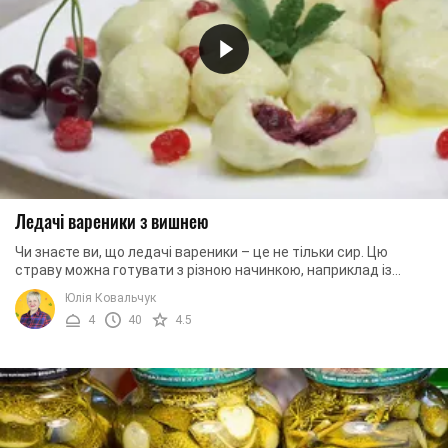
Ледачі вареники з вишнею
Чи знаєте ви, що ледачі вареники – це не тільки сир. Цю
страву можна готувати з різною начинкою, наприклад із
вишнями. Саме такі вареники ми й ...
Юлія Ковальчук
4
40
4.5