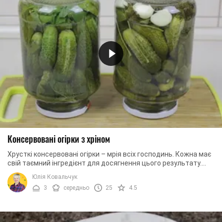
Консервовані огірки з хріном
Хрусткі консервовані огірки – мрія всіх господинь. Кожна має
свій таємний інгредієнт для досягнення цього результату.
Для того, щоб вони вийшли ...
Юлія Ковальчук
3
середньо
25
4.5