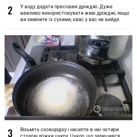
2
У воду додати пресовані дріжджі. Дуже
важливо використовувати живі дріжджі, якщо
ви заміните їх сухими, квас у вас не вийде.
3
Візьміть сковорідку і насипте в неї чотири
столові ложки цукру. Цукор, що залишився,