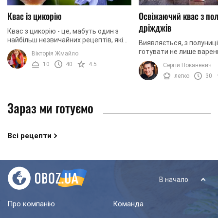
Квас із цикорію
Освіжаючий квас з пол
дріжджів
Квас з цикорію - це, мабуть один з
найбільш незвичайних рецептів, які
Виявляється, з полуниц
тільки можна знайти. Цей напій
готувати не лише варен
Вікторія Жмайло
здивує вас своїм неординарним
торти, чизкейки та інші 
10
40
4.5
Сергій Поканевич
смаком. Однак, ...
але й освіжаючі напої - к
легко
30
ідеально ...
Зараз ми готуємо
Всі рецепти
В начало
Про компанію
Команда