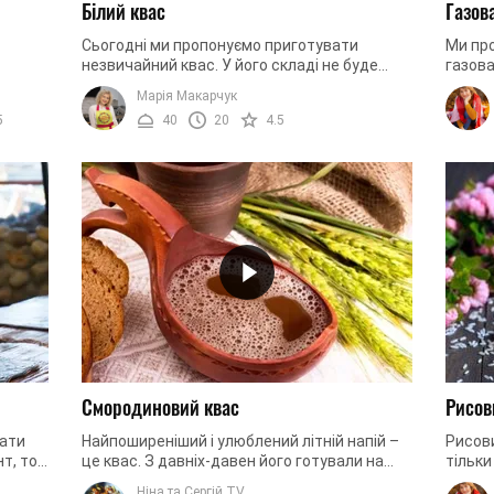
Білий квас
Газов
Сьогодні ми пропонуємо приготувати
Ми пр
незвичайний квас. У його складі не буде
газова
дний
звичної хлібної закваски, а будуть лише
буде н
Марія Макарчук
свіжі та соковиті лимони. Ви ...
завдяк
5
40
20
4.5
Смородиновий квас
Рисов
вати
Найпоширеніший і улюблений літній напій –
Рисов
нт, то
це квас. З давніх-давен його готували на
тільки
правді
основі хліба, ось і сьогодні ми дотримуємося
помічн
Ніна та Сергій TV