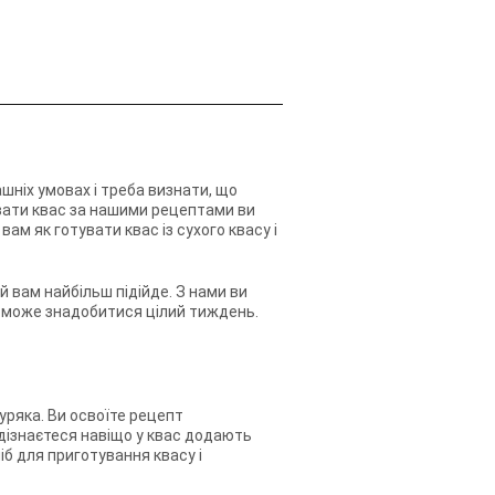
шніх умовах і треба визнати, що
вати квас за нашими рецептами ви
ам як готувати квас із сухого квасу і
 вам найбільш підійде. З нами ви
го може знадобитися цілий тиждень.
уряка. Ви освоїте рецепт
и дізнаєтеся навіщо у квас додають
іб для приготування квасу і