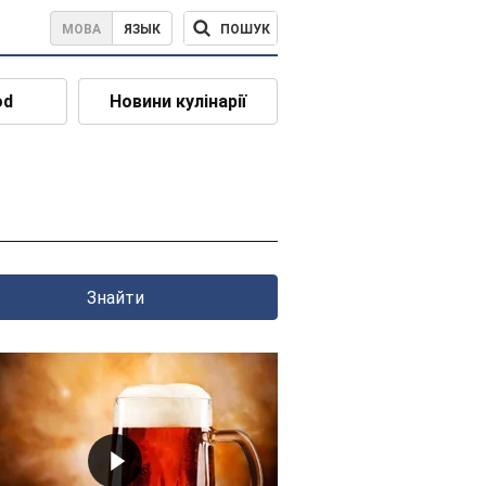
ПОШУК
МОВА
ЯЗЫК
od
Новини кулінарії
Знайти