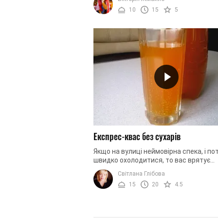
цей напій ...
10
15
5
Експрес-квас без сухарів
Якщо на вулиці неймовірна спека, і по
швидко охолодитися, то вас врятує
найшвидший рецепт квасу, який тільк
Світлана Глібова
може бути. Не потрібно чекати, ...
15
20
4.5