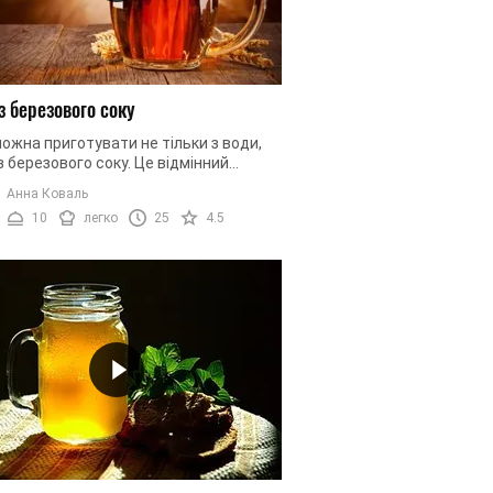
з березового соку
ожна приготувати не тільки з води,
із березового соку. Це відмінний
т використання вже соку, який
Анна Коваль
див і його не кожен ...
10
легко
25
4.5