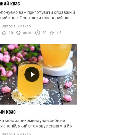
аний квас
опонуємо вам приготувати справжній
ний квас. Ось тільки газований він
е за допомогою вуглекислоти, а
Вікторія Жмайло
и натуральному бродінню. ...
10
легко
20
4.5
ий квас
ий квас зарекомендував себе не
 як напій, який втамовує спрагу, а й як
ик у лікуванні суглобів, болю в спині
Вікторія Жмайло