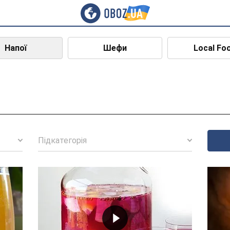
Напої
Шефи
Local Fo
Підкатегорія