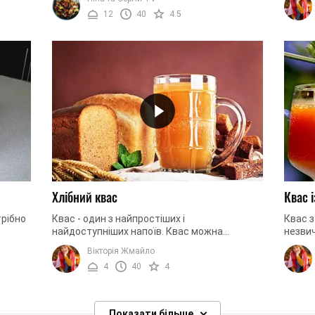
традицій і готуємо ...
та рев
12
40
4.5
Хлібний квас
Квас 
трібно
Квас - один з найпростіших і
Квас з
найдоступніших напоїв. Квас можна
незвич
и
готувати як з використанням дріжджів, так і
знайти
Вікторія Жмайло
без них. Квас можна робити на основі ...
неорди
4
40
4
Показати більше