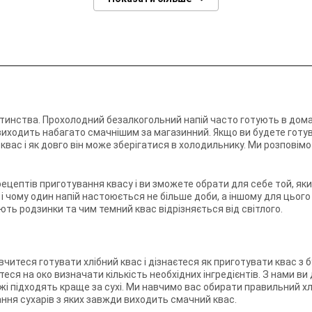
дитинства. Прохолодний безалкогольний напій часто готують в дома
виходить набагато смачнішим за магазинний. Якщо ви будете готу
вас і як довго він може зберігатися в холодильнику. Ми розповімо в
цептів приготування квасу і ви зможете обрати для себе той, який
 і чому один напій настоюється не більше доби, а іншому для цьо
ють родзинки та чим темний квас відрізняється від світлого.
теся готувати хлібний квас і дізнаєтеся як приготувати квас з б
еся на око визначати кількість необхідних інгредієнтів. З нами в
жі підходять краще за сухі. Ми навчимо вас обирати правильний хл
ння сухарів з яких завжди виходить смачний квас.