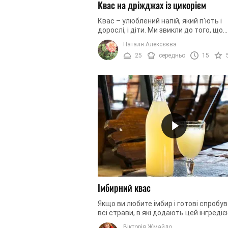
Квас на дріжджах із цикорієм
Квас – улюблений напій, який п'ють і
дорослі, і діти. Ми звикли до того, що
традиційно квас готують як прохоло
Наталя Алексєєва
напій для втамування спраги, але ...
25
середньо
15
Імбирний квас
Якщо ви любите імбир і готові спробу
всі страви, в які додають цей інгредіє
ось вам ще одна ─ імбирний квас. Нас
Вікторія Жмайло