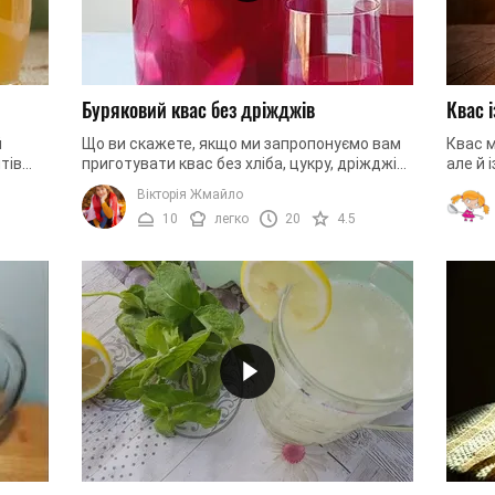
Буряковий квас без дріжджів
Квас і
й
Що ви скажете, якщо ми запропонуємо вам
Квас м
тів
приготувати квас без хліба, цукру, дріжджів і
але й 
навіть без солодової закваски? Якщо вас
варіан
Вікторія Жмайло
ей ...
зацікавила ця ...
підбро
10
легко
20
4.5