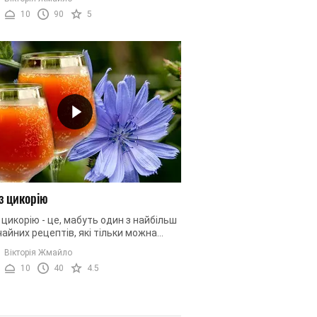
матизму. Легкий і ...
10
90
5
із цикорію
 цикорію - це, мабуть один з найбільш
айних рецептів, які тільки можна
. Цей напій здивує вас своїм
Вікторія Жмайло
нарним смаком. Однак, ...
10
40
4.5