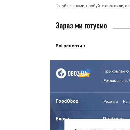
Готуйте з нами, пробуйте свої сили, о
Зараз ми готуємо
Всі рецепти
Про компанію
Реклама на сай
FoodOboz
Рецепти
Нап
Блоги
Політика