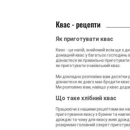
Квас - рецепти
Як приготувати квас
Квас - це напій, знайомий всім ще з 
домашній квас у багатьох господинь 
дізнаєтеся як правильно приготувати к
як приготувати очаківський квас.
Ми докладно розповімо вам десятки ре
дізнаєтеся як довго має бродити квас
Ми розповімо вам, навіщо у квас дода
Що таке хлібний квас
Працюючи з нашими рецептами ви навчи
приготування квасу з бузини та навчит
дріжджі та чому для квасу живі дріжд
розкриємо головний секрет приготува