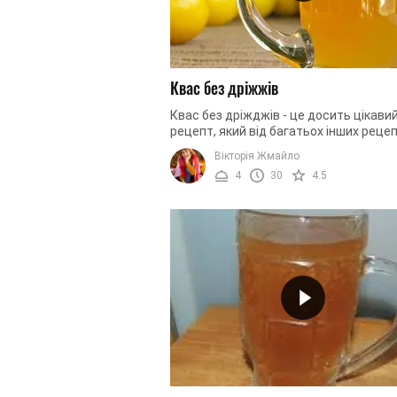
Квас без дріжжів
Квас без дріжджів - це досить цікави
рецепт, який від багатьох інших рецеп
домашнього квасу відрізняється
Вікторія Жмайло
незвичайним способом приготування. Ц
4
30
4.5