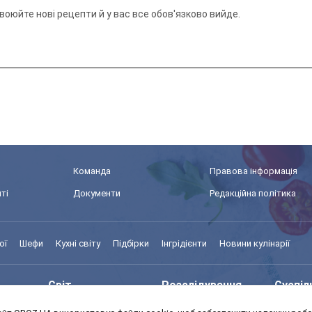
своюйте нові рецепти й у вас все обов'язково вийде.
Команда
Правова інформація
ті
Документи
Редакційна політика
ої
Шефи
Кухні світу
Підбірки
Інгрідієнти
Новини кулінарії
Світ
Розслідування
Суспіл