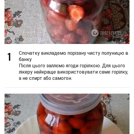
1
Спочатку викладемо порізану чисту полуницю в
банку
Після цього заллємо ягоди горілкою. Для цього
лікеру найкраще використовувати саме горілку,
а не спирт або самогон.