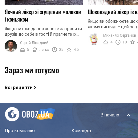
Яєчний лікер зі згущеним молоком
Шоколадний лікер із к
і коньяком
Якщо ви обожнюєте шок
якому вигляді – цей ре
Якщо ви вже давно хочете запросити
алкогольного напою вам
друзів до себе в гості й прагнете їх
Михайло Сергачов
безсумнівно, сподобаєть
вразити оригінальною випивкою,
4
10
Сергій Лівадний
має шоколадний аромат, 
приготуйте надзвичайно смачний,
5
легко
25
4.5
оригінальний ...
Зараз ми готуємо
Всі рецепти
В начало
Про компанію
Команда