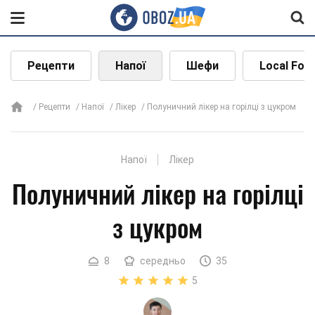
Рецепти
Напої
Шефи
Local Foo
Рецепти
Напої
Лікер
Полуничний лікер на горілці з цукром
Напої
Лікер
Полуничний лікер на горілці
з цукром
8
середньо
35
5