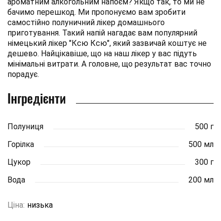
ароматним алкогольним напоєм? Якщо так, то ми не
бачимо перешкод. Ми пропонуємо вам зробити
самостійно полуничний лікер домашнього
приготування. Такий напій нагадає вам популярний
німецький лікер "Ксю Ксю", який зазвичай коштує не
дешево. Найцікавіше, що на наш лікер у вас підуть
мінімальні витрати. А головне, що результат вас точно
порадує.
Інгредієнти
Полуниця
500 г
Горілка
500 мл
Цукор
300 г
Вода
200 мл
Ціна:
низька