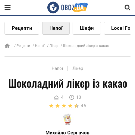
Рецепти
Напої
Шефи
Local Foo
Рецепти
Напої
Лікер
Шоколадний лікер із какао
Напої
Лікер
Шоколадний лікер із какао
4
10
4.5
Михайло Сергачов