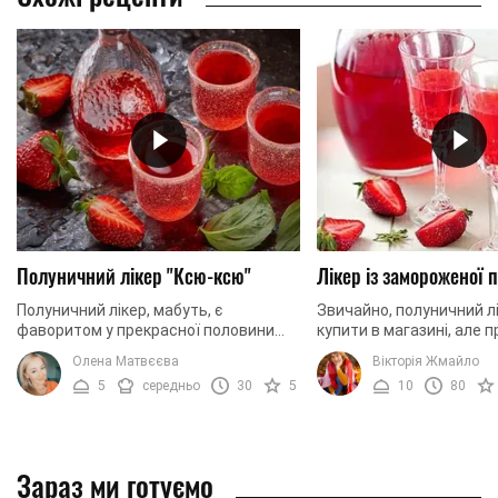
Полуничний лікер "Ксю-ксю"
Лікер із замороженої 
Полуничний лікер, мабуть, є
Звичайно, полуничний л
фаворитом у прекрасної половини
купити в магазині, але 
людства. По-перше, полуниця, в
домашніх умовах – біль
Олена Матвєєва
Вікторія Жмайло
поєднанні з цукром, робить напій
натуральний і дешевший
5
середньо
30
5
10
80
дуже солодким. По-друге, ...
майже не ...
Зараз ми готуємо