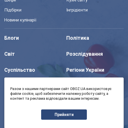
Шефи
Кухні світу
Підбірки
Інгрідієнти
Новини кулінарії
Блоги
Політика
Світ
Розслідування
Суспільство
Регіони України
Шоу
Спорт
Разом з нашими партнерами сайт OBOZ.UA використовує
файли cookie, щоб забезпечити належну роботу сайту, а
контент та реклама відповідали вашим інтересам.
Моя школа
Авто
Прийняти
MedOboz
Економіка