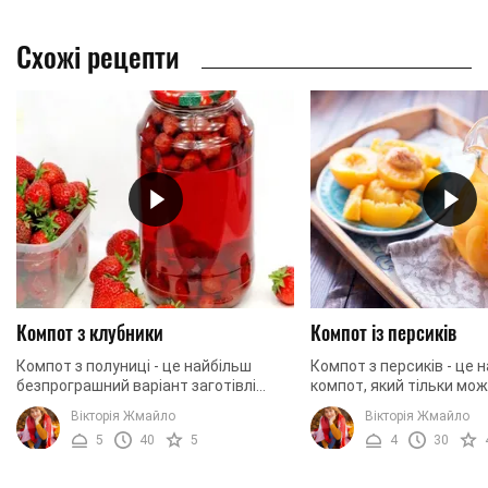
Схожі рецепти
Компот з клубники
Компот із персиків
Компот з полуниці - це найбільш
Компот з персиків - це
безпрограшний варіант заготівлі
компот, який тільки мо
полуниці на зиму. Такі компоти
заготовити на зиму. Якщ
Вікторія Жмайло
Вікторія Жмайло
люблять і діти, і дорослі.
приготуєте компот за 
5
40
5
4
30
Найголовніше, що в таких ...
рецептом, ви не просто б