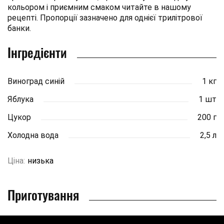
кольором і приємним смаком читайте в нашому
рецепті. Пропорції зазначено для однієї трилітрової
банки.
Інгредієнти
Виноград синій
1 кг
Яблука
1 шт
Цукор
200 г
Холодна вода
2,5 л
Ціна:
низька
Приготування