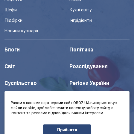
Шефи
Кухні світу
Підбірки
Інгрідієнти
Новини кулінарії
Блоги
Політика
Світ
Розслідування
Суспільство
Регіони України
Шоу
Спорт
Разом з нашими партнерами сайт OBOZ.UA використовує
файли cookie, щоб забезпечити належну роботу сайту, а
контент та реклама відповідали вашим інтересам.
Моя школа
Авто
Прийняти
MedOboz
Економіка