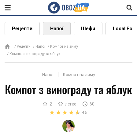
Рецепти
Напої
Шефи
Local Foo
Рецепти
Напої
Компот на зиму
Компот з винограду та яблук
Напої
Компот на зиму
Компот з винограду та яблук
2
легко
60
4.5