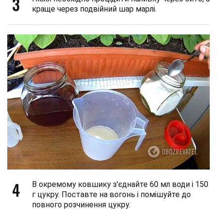
3
краще через подвійний шар марлі.
4
В окремому ковшику з'єднайте 60 мл води і 150
г цукру. Поставте на вогонь і помішуйте до
повного розчинення цукру.