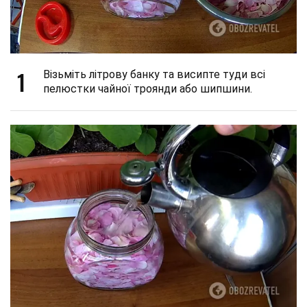
1
Візьміть літрову банку та висипте туди всі
пелюстки чайної троянди або шипшини.