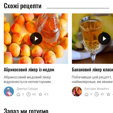
Схожі рецепти
Абрикосовий лікер із медом
Банановий лікер клас
Абрикосовий медовий лікер
Побачивши цей рецепт,
відрізняється неповторним
найімовірніше, ви зважи
ароматом та солодкуватим
приготування такого на
Дмитро Гайдук
Вікторія Жмайло
присмаком. Домашня настоянка
тому, що приготування ц
5
60
4.5
5
40
п'ється дуже легко та не викликає
займає мінімум часу, а ...
головного ...
Зараз ми готуємо