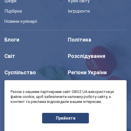
Шефи
Кухні світу
Підбірки
Інгрідієнти
Новини кулінарії
Блоги
Політика
Світ
Розслідування
Суспільство
Регіони України
Шоу
Спорт
Разом з нашими партнерами сайт OBOZ.UA використовує
файли cookie, щоб забезпечити належну роботу сайту, а
контент та реклама відповідали вашим інтересам.
Моя школа
Авто
Прийняти
MedOboz
Економіка