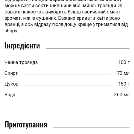
можна взяти сорти шипшини або чайної троянди. Зі
свіжих пелюсток виходить більш насичений смак і
аромат, ніж із сушених. Бажано зривати квіти рано
вранці, а ось відразу після дощу краще утриматися від
збору.
Інгредієнти
Чайна троянда
100 г
Спирт
70 мл
Цукор
150 г
Вода
360 мл
Приготування