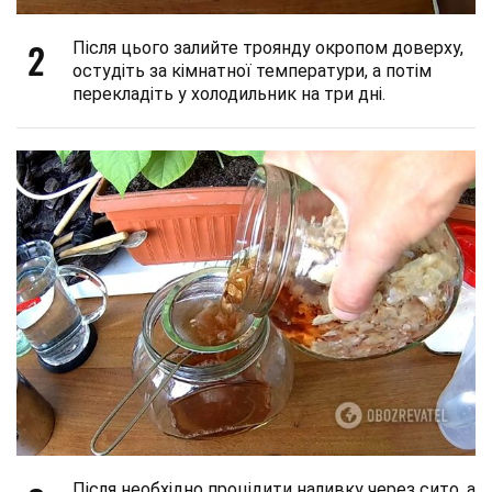
2
Після цього залийте троянду окропом доверху,
остудіть за кімнатної температури, а потім
перекладіть у холодильник на три дні.
Після необхідно процідити наливку через сито, а